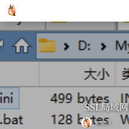
SSL局域
橙棂九月