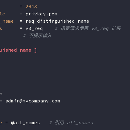
       = 
2048
le
     = privkey.pem
_name
  = req_distinguished_name
s
      = v3_req    
# 指定请求使用 v3_req 扩展
# 不提示输入
uished_name ]
n
= admin@mycompany.com
e
 = @alt_names   
# 引用 alt_names