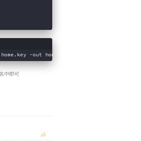
 home.key -out home.crt -config ./openssl.ini
域名中即可