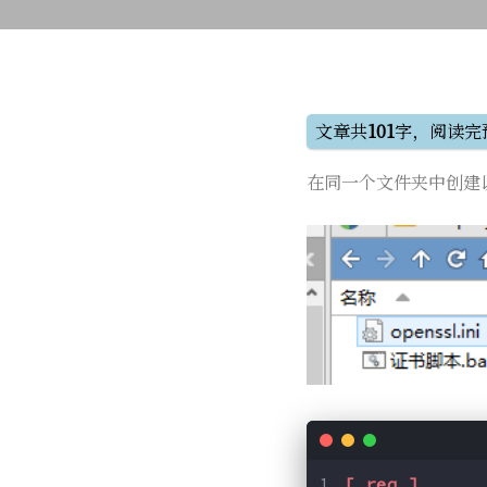
文章共
101
字，阅读完
在同一个文件夹中创建
[ req ]