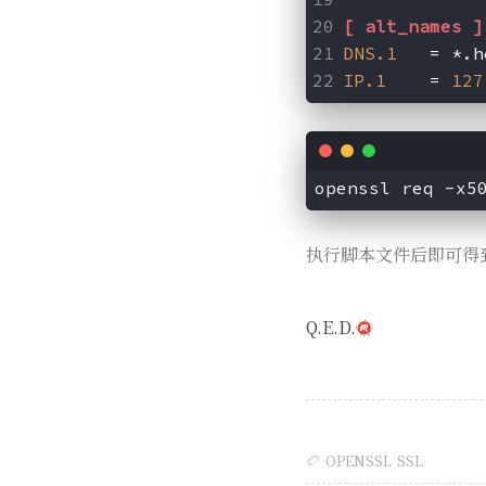
[ alt_names ]
DNS.1
   = *.h
IP.1
    = 
127
openssl req -x5
执行脚本文件后即可得到h
Q.E.D.
OPENSSL
SSL