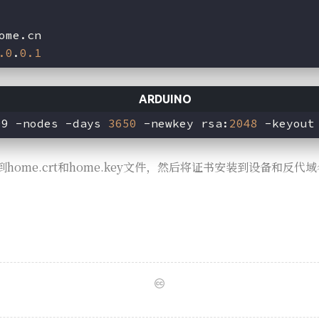
ome.cn
.0
.
0.1
09 -nodes -days 
3650
 -newkey rsa:
2048
 -keyout
ome.crt和home.key文件，然后将证书安装到设备和反代