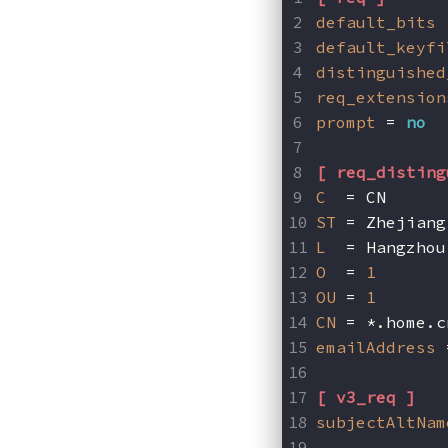
default_bits
 
default_keyfi
distinguished
req_extension
prompt
 = 
no
[ req_disting
C
  = CN
ST
 = Zhejiang
L
  = Hangzhou
O
  = 
1
OU
 = 
1
CN
 = *.home.c
emailAddress
 
[ v3_req ]
subjectAltNam